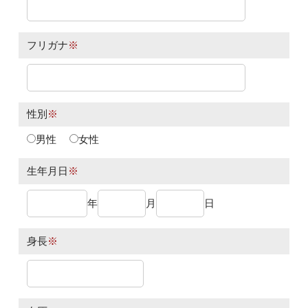
フリガナ
※
性別
※
男性
女性
生年月日
※
年
月
日
身長
※