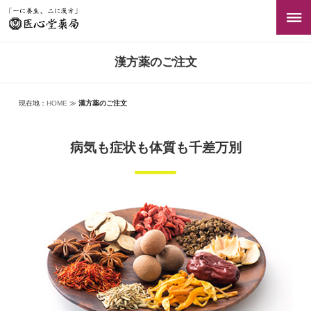
漢方薬のご注文
現在地：
HOME
≫
漢方薬のご注文
病気も症状も体質も千差万別