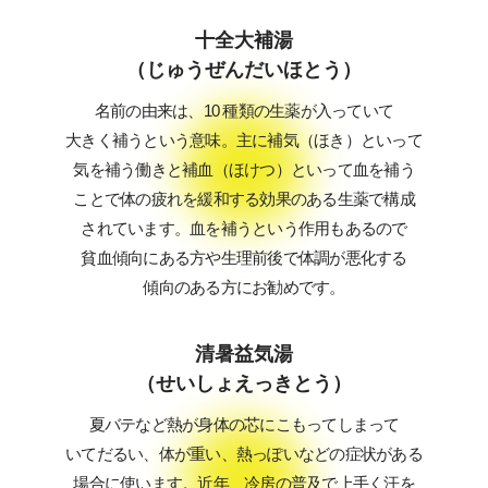
十全大補湯
（じゅうぜんだいほとう）
名前の由来は、10 種類の生薬が入っていて
大きく補うという意味。主に補気（ほき）といって
気を補う働きと補血（ほけつ）といって血を補う
ことで体の疲れを緩和する効果のある生薬で構成
されています。血を補うという作用もあるので
貧血傾向にある方や生理前後で体調が悪化する
傾向のある方にお勧めです。
清暑益気湯
（せいしょえっきとう）
夏バテなど熱が身体の芯にこもってしまって
いてだるい、体が重い、熱っぽいなどの症状がある
場合に使います。近年、冷房の普及で上手く汗を