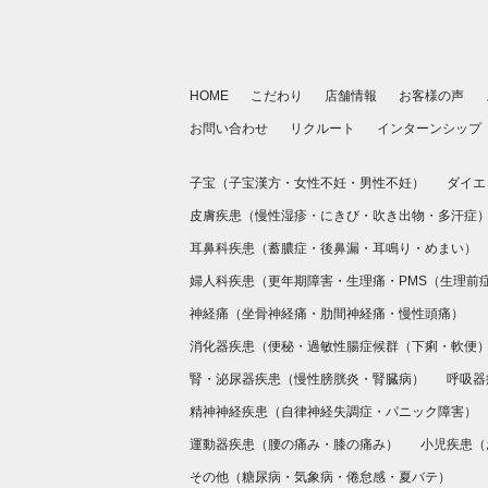
HOME
こだわり
店舗情報
お客様の声
お問い合わせ
リクルート
インターンシップ
子宝（
子宝漢方
・
女性不妊
・
男性不妊
）
ダイエ
皮膚疾患（
慢性湿疹
・
にきび・吹き出物
・
多汗症
耳鼻科疾患（
蓄膿症
・
後鼻漏
・
耳鳴り
・
めまい
）
婦人科疾患（
更年期障害
・
生理痛
・
PMS（生理前
神経痛（
坐骨神経痛
・
肋間神経痛
・
慢性頭痛
）
消化器疾患（
便秘
・
過敏性腸症候群（下痢・軟便
腎・泌尿器疾患（
慢性膀胱炎
・
腎臓病
）
呼吸器
精神神経疾患（
自律神経失調症
・
パニック障害
）
運動器疾患（
腰の痛み
・
膝の痛み
）
小児疾患（
その他（
糖尿病
・
気象病
・
倦怠感
・
夏バテ
）