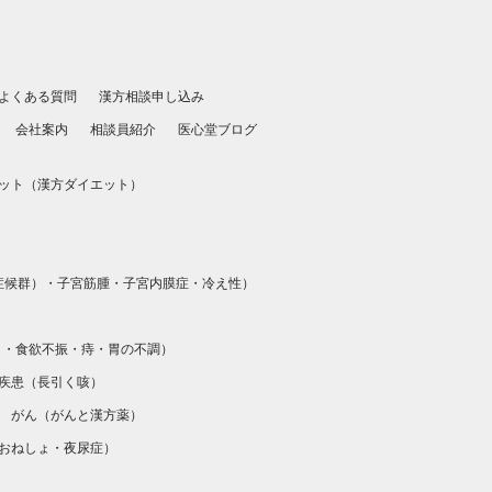
よくある質問
漢方相談申し込み
会社案内
相談員紹介
医心堂ブログ
ット（
漢方ダイエット
）
）
症候群）
・
子宮筋腫
・
子宮内膜症
・
冷え性
）
）
・
食欲不振
・
痔
・
胃の不調
）
疾患（
長引く咳
）
がん（
がんと漢方薬
）
おねしょ・夜尿症
）