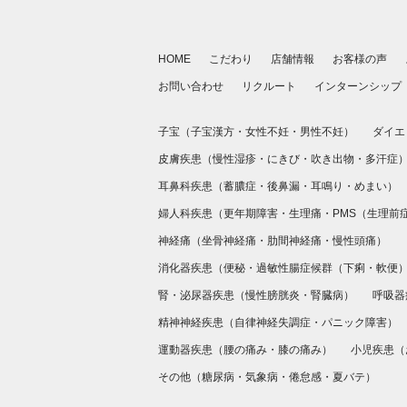
HOME
こだわり
店舗情報
お客様の声
お問い合わせ
リクルート
インターンシップ
子宝（
子宝漢方
・
女性不妊
・
男性不妊
）
ダイエ
皮膚疾患（
慢性湿疹
・
にきび・吹き出物
・
多汗症
耳鼻科疾患（
蓄膿症
・
後鼻漏
・
耳鳴り
・
めまい
）
婦人科疾患（
更年期障害
・
生理痛
・
PMS（生理前
神経痛（
坐骨神経痛
・
肋間神経痛
・
慢性頭痛
）
消化器疾患（
便秘
・
過敏性腸症候群（下痢・軟便
腎・泌尿器疾患（
慢性膀胱炎
・
腎臓病
）
呼吸器
精神神経疾患（
自律神経失調症
・
パニック障害
）
運動器疾患（
腰の痛み
・
膝の痛み
）
小児疾患（
その他（
糖尿病
・
気象病
・
倦怠感
・
夏バテ
）