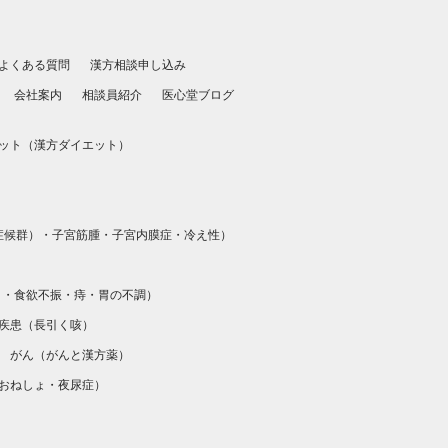
よくある質問
漢方相談申し込み
会社案内
相談員紹介
医心堂ブログ
ット（
漢方ダイエット
）
）
症候群）
・
子宮筋腫
・
子宮内膜症
・
冷え性
）
）
・
食欲不振
・
痔
・
胃の不調
）
疾患（
長引く咳
）
がん（
がんと漢方薬
）
おねしょ・夜尿症
）