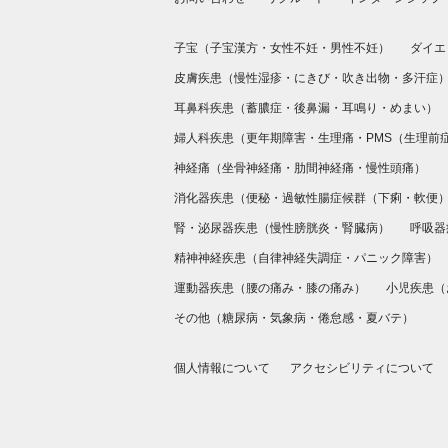
子宝（
子宝漢方
・
女性不妊
・
男性不妊
）
ダイエ
皮膚疾患（
慢性湿疹
・
にきび・吹き出物
・
多汗症
耳鼻科疾患（
蓄膿症
・
後鼻漏
・
耳鳴り
・
めまい
）
婦人科疾患（
更年期障害
・
生理痛
・
PMS（生理前
神経痛（
坐骨神経痛
・
肋間神経痛
・
慢性頭痛
）
消化器疾患（
便秘
・
過敏性腸症候群（下痢・軟便
腎・泌尿器疾患（
慢性膀胱炎
・
腎臓病
）
呼吸器
精神神経疾患（
自律神経失調症
・
パニック障害
）
運動器疾患（
腰の痛み
・
膝の痛み
）
小児疾患（
その他（
糖尿病
・
気象病
・
倦怠感
・
夏バテ
）
個人情報について
アクセシビリティについて