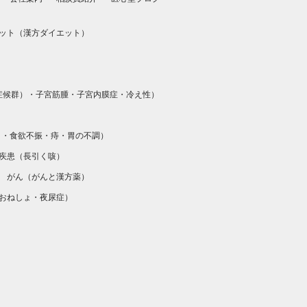
ット（
漢方ダイエット
）
）
症候群）
・
子宮筋腫
・
子宮内膜症
・
冷え性
）
）
・
食欲不振
・
痔
・
胃の不調
）
疾患（
長引く咳
）
がん（
がんと漢方薬
）
おねしょ・夜尿症
）