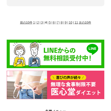
前の10件
1
|
2
|
3
|
4
|
5
|
6
|
7
|
8
|
9
|
10
|
11
次の10件