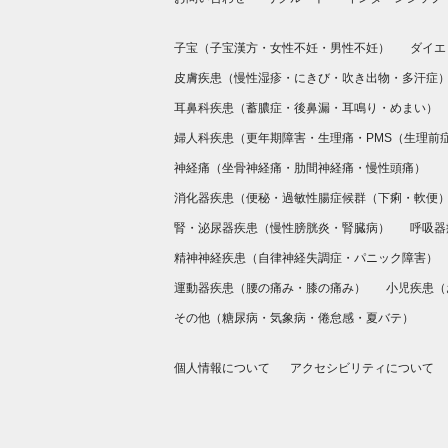
子宝（
子宝漢方
・
女性不妊
・
男性不妊
）
ダイエ
皮膚疾患（
慢性湿疹
・
にきび・吹き出物
・
多汗症
耳鼻科疾患（
蓄膿症
・
後鼻漏
・
耳鳴り
・
めまい
）
婦人科疾患（
更年期障害
・
生理痛
・
PMS（生理前
神経痛（
坐骨神経痛
・
肋間神経痛
・
慢性頭痛
）
消化器疾患（
便秘
・
過敏性腸症候群（下痢・軟便
腎・泌尿器疾患（
慢性膀胱炎
・
腎臓病
）
呼吸器
精神神経疾患（
自律神経失調症
・
パニック障害
）
運動器疾患（
腰の痛み
・
膝の痛み
）
小児疾患（
その他（
糖尿病
・
気象病
・
倦怠感
・
夏バテ
）
個人情報について
アクセシビリティについて