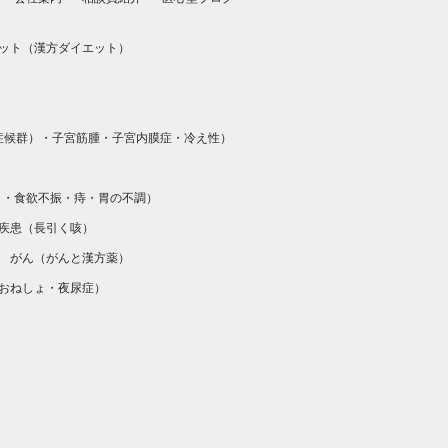
ット（
漢方ダイエット
）
）
症候群）
・
子宮筋腫
・
子宮内膜症
・
冷え性
）
）
・
食欲不振
・
痔
・
胃の不調
）
疾患（
長引く咳
）
がん（
がんと漢方薬
）
おねしょ・夜尿症
）